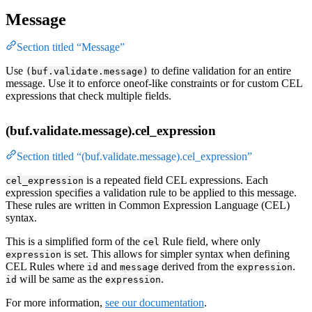
Message
Section titled “Message”
Use
to define validation for an entire
(buf.validate.message)
message. Use it to enforce oneof-like constraints or for custom CEL
expressions that check multiple fields.
(buf.validate.message).cel_expression
Section titled “(buf.validate.message).cel_expression”
is a repeated field CEL expressions. Each
cel_expression
expression specifies a validation rule to be applied to this message.
These rules are written in Common Expression Language (CEL)
syntax.
This is a simplified form of the
Rule field, where only
cel
is set. This allows for simpler syntax when defining
expression
CEL Rules where
and
derived from the
.
id
message
expression
will be same as the
.
id
expression
For more information,
see our documentation
.