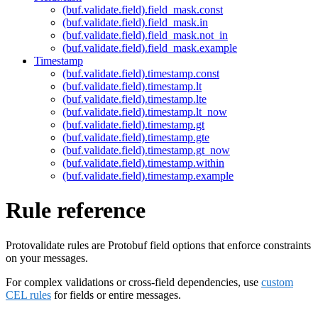
(buf.validate.field).field_mask.const
(buf.validate.field).field_mask.in
(buf.validate.field).field_mask.not_in
(buf.validate.field).field_mask.example
Timestamp
(buf.validate.field).timestamp.const
(buf.validate.field).timestamp.lt
(buf.validate.field).timestamp.lte
(buf.validate.field).timestamp.lt_now
(buf.validate.field).timestamp.gt
(buf.validate.field).timestamp.gte
(buf.validate.field).timestamp.gt_now
(buf.validate.field).timestamp.within
(buf.validate.field).timestamp.example
Rule reference
Protovalidate rules are Protobuf field options that enforce constraints
on your messages.
For complex validations or cross-field dependencies, use
custom
CEL rules
for fields or entire messages.