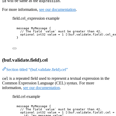
will be same as the
.
id
expression
For more information,
see our documentation
.
field.cel_expression example
message
MyMessage
 {
// The field `value` must be greater than 42.
optional
int32
 value 
=
1
 [
(buf.validate.field).cel_e
}
(buf.validate.field).cel
Section titled “(buf.validate.field).cel”
is a repeated field used to represent a textual expression in the
cel
Common Expression Language (CEL) syntax. For more
information,
see our documentation
.
field.cel example
message
MyMessage
 {
// The field `value` must be greater than 42.
optional
int32
 value 
=
1
 [
(buf.validate.field).cel
 =
id
: 
"my_message.value"
,