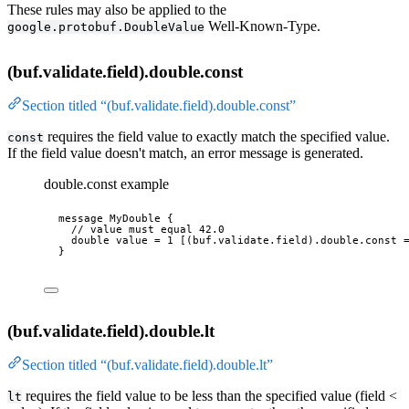
These rules may also be applied to the
Well-Known-Type.
google.protobuf.DoubleValue
(buf.validate.field).double.const
Section titled “(buf.validate.field).double.const”
requires the field value to exactly match the specified value.
const
If the field value doesn't match, an error message is generated.
double.const example
message
MyDouble
 {
// value must equal 42.0
double
 value 
=
1
 [
(buf.validate.field)
.double
.const
 
}
(buf.validate.field).double.lt
Section titled “(buf.validate.field).double.lt”
requires the field value to be less than the specified value (field <
lt