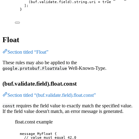
(buf.validate.field)
.string
.uri
 = 
true
];
}
Float
Section titled “Float”
These rules may also be applied to the
Well-Known-Type.
google.protobuf.FloatValue
(buf.validate.field).float.const
Section titled “(buf.validate.field).float.const”
requires the field value to exactly match the specified value.
const
If the field value doesn't match, an error message is generated.
float.const example
message
MyFloat
 {
// value must equal 42.0