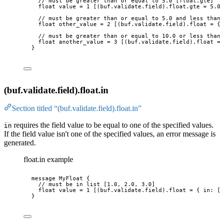
// must be greater than or equal to 5.0 [float.gte]
float
 value 
=
1
 [
(buf.validate.field)
.float
.gte
 = 
5.
// must be greater than or equal to 5.0 and less tha
float
 other_value 
=
2
 [
(buf.validate.field).float
 = 
// must be greater than or equal to 10.0 or less tha
float
 another_value 
=
3
 [
(buf.validate.field).float
 
}
(buf.validate.field).float.in
Section titled “(buf.validate.field).float.in”
requires the field value to be equal to one of the specified values.
in
If the field value isn't one of the specified values, an error message is
generated.
float.in example
message
MyFloat
 {
// must be in list [1.0, 2.0, 3.0]
float
 value 
=
1
 [
(buf.validate.field).float
 = { 
in
: 
}