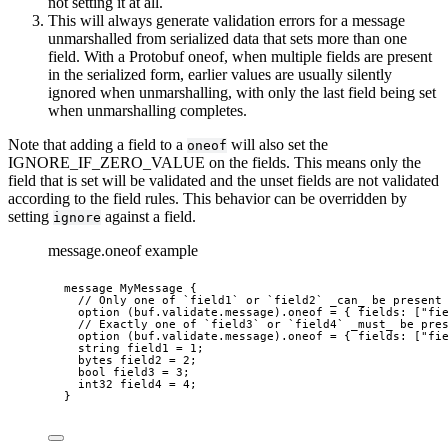
not setting it at all.
This will always generate validation errors for a message
unmarshalled from serialized data that sets more than one
field. With a Protobuf oneof, when multiple fields are present
in the serialized form, earlier values are usually silently
ignored when unmarshalling, with only the last field being set
when unmarshalling completes.
Note that adding a field to a
will also set the
oneof
IGNORE_IF_ZERO_VALUE on the fields. This means only the
field that is set will be validated and the unset fields are not validated
according to the field rules. This behavior can be overridden by
setting
against a field.
ignore
message.oneof example
message
MyMessage
 {
// Only one of `field1` or `field2` _can_ be present
option
(buf.validate.message).oneof
=
 { 
fields
: [
"fi
// Exactly one of `field3` or `field4` _must_ be pre
option
(buf.validate.message).oneof
=
 { 
fields
: [
"fi
string
 field1 
=
1
;
bytes
 field2 
=
2
;
bool
 field3 
=
3
;
int32
 field4 
=
4
;
}