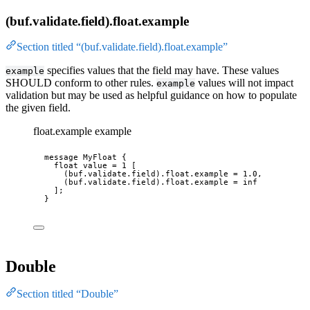
(buf.validate.field).float.example
Section titled “(buf.validate.field).float.example”
specifies values that the field may have. These values
example
SHOULD conform to other rules.
values will not impact
example
validation but may be used as helpful guidance on how to populate
the given field.
float.example example
message
MyFloat
 {
float
 value 
=
1
 [
(buf.validate.field)
.float
.example
 = 
1.0
,
(buf.validate.field)
.float
.example
 = 
inf
];
}
Double
Section titled “Double”