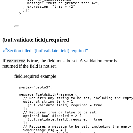
message
: 
"must be greater than 42"
,
expression
: 
"this > 42"
,
}];
}
(buf.validate.field).required
Section titled “(buf.validate.field).required”
If
is true, the field must be set. A validation error is
required
returned if the field is not set.
field.required example
syntax=
"proto3"
;
message
FieldsWithPresence
 {
// Requires any string to be set, including the empt
optional
string
 link 
=
1
 [
(buf.validate.field).required
 = 
true
];
// Requires true or false to be set.
optional
bool
 disabled 
=
2
 [
(buf.validate.field).required
 = 
true
];
// Requires a message to be set, including the empty
SomeMessage
 msg 
=
4
 [