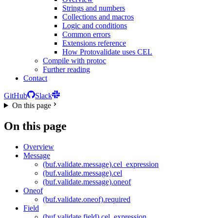
Strings and numbers
Collections and macros
Logic and conditions
Common errors
Extensions reference
How Protovalidate uses CEL
Compile with protoc
Further reading
Contact
GitHub
Slack
On this page
On this page
Overview
Message
(buf.validate.message).cel_expression
(buf.validate.message).cel
(buf.validate.message).oneof
Oneof
(buf.validate.oneof).required
Field
(buf.validate.field).cel_expression