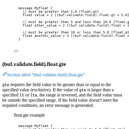
message
MyFloat
 {
// must be greater than 5.0 [float.gt]
float
 value 
=
1
 [
(buf.validate.field)
.float
.gt
 = 
5.0
// must be greater than 5 and less than 10.0 [float.
float
 other_value 
=
2
 [
(buf.validate.field).float
 = 
// must be greater than 10 or less than 5.0 [float.g
float
 another_value 
=
3
 [
(buf.validate.field).float
 
}
(buf.validate.field).float.gte
Section titled “(buf.validate.field).float.gte”
requires the field value to be greater than or equal to the
gte
specified value (exclusive). If the value of
is larger than a
gte
specified
or
, the range is reversed, and the field value must
lt
lte
be outside the specified range. If the field value doesn't meet the
required conditions, an error message is generated.
float.gte example
message
MyFloat
 {