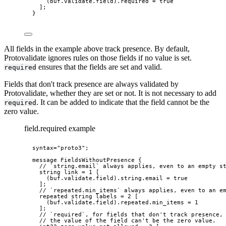
(buf.validate.field).required
 = 
true
];
}
All fields in the example above track presence. By default,
Protovalidate ignores rules on those fields if no value is set.
ensures that the fields are set and valid.
required
Fields that don't track presence are always validated by
Protovalidate, whether they are set or not. It is not necessary to add
. It can be added to indicate that the field cannot be the
required
zero value.
field.required example
syntax=
"proto3"
;
message
FieldsWithoutPresence
 {
// `string.email` always applies, even to an empty s
string
 link 
=
1
 [
(buf.validate.field)
.string
.email
 = 
true
];
// `repeated.min_items` always applies, even to an e
repeated
string
 labels 
=
2
 [
(buf.validate.field)
.repeated
.min_items
 = 
1
];
// `required`, for fields that don't track presence,
// the value of the field can't be the zero value.