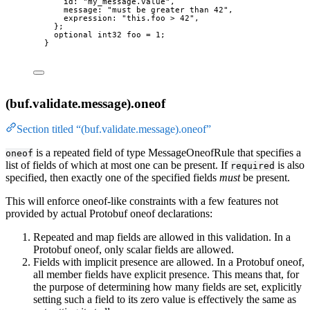
id
: 
"my_message.value"
,
message
: 
"must be greater than 42"
,
expression
: 
"this.foo > 42"
,
};
optional
int32
 foo 
=
1
;
}
(buf.validate.message).oneof
Section titled “(buf.validate.message).oneof”
is a repeated field of type MessageOneofRule that specifies a
oneof
list of fields of which at most one can be present. If
is also
required
specified, then exactly one of the specified fields
must
be present.
This will enforce oneof-like constraints with a few features not
provided by actual Protobuf oneof declarations:
Repeated and map fields are allowed in this validation. In a
Protobuf oneof, only scalar fields are allowed.
Fields with implicit presence are allowed. In a Protobuf oneof,
all member fields have explicit presence. This means that, for
the purpose of determining how many fields are set, explicitly
setting such a field to its zero value is effectively the same as