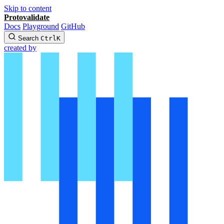
Skip to content
Protovalidate
Docs
Playground
GitHub
Search
Ctrl
K
created by