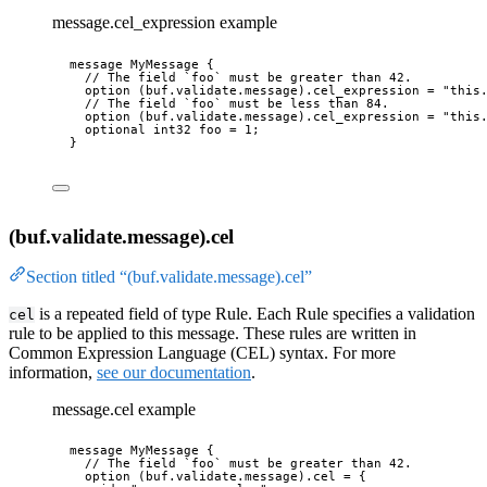
message.cel_expression example
message
MyMessage
 {
// The field `foo` must be greater than 42.
option
(buf.validate.message).cel_expression
=
"this
// The field `foo` must be less than 84.
option
(buf.validate.message).cel_expression
=
"this
optional
int32
 foo 
=
1
;
}
(buf.validate.message).cel
Section titled “(buf.validate.message).cel”
is a repeated field of type Rule. Each Rule specifies a validation
cel
rule to be applied to this message. These rules are written in
Common Expression Language (CEL) syntax. For more
information,
see our documentation
.
message.cel example
message
MyMessage
 {
// The field `foo` must be greater than 42.
option
(buf.validate.message).cel
=
 {