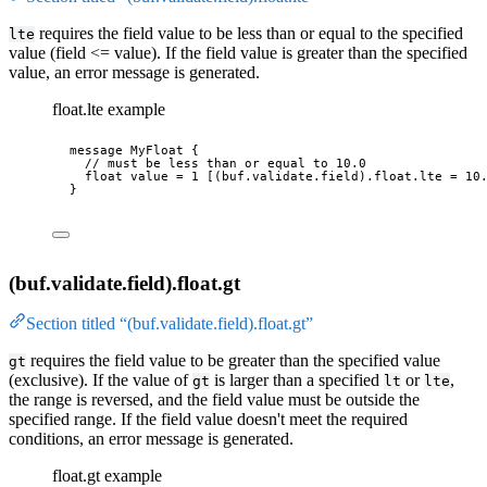
requires the field value to be less than or equal to the specified
lte
value (field <= value). If the field value is greater than the specified
value, an error message is generated.
float.lte example
message
MyFloat
 {
// must be less than or equal to 10.0
float
 value 
=
1
 [
(buf.validate.field)
.float
.lte
 = 
10
}
(buf.validate.field).float.gt
Section titled “(buf.validate.field).float.gt”
requires the field value to be greater than the specified value
gt
(exclusive). If the value of
is larger than a specified
or
,
gt
lt
lte
the range is reversed, and the field value must be outside the
specified range. If the field value doesn't meet the required
conditions, an error message is generated.
float.gt example