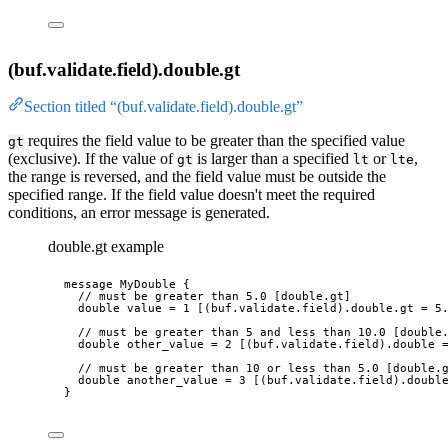
(buf.validate.field).double.gt
Section titled “(buf.validate.field).double.gt”
requires the field value to be greater than the specified value
gt
(exclusive). If the value of
is larger than a specified
or
,
gt
lt
lte
the range is reversed, and the field value must be outside the
specified range. If the field value doesn't meet the required
conditions, an error message is generated.
double.gt example
message
MyDouble
 {
// must be greater than 5.0 [double.gt]
double
 value 
=
1
 [
(buf.validate.field)
.double
.gt
 = 
5
// must be greater than 5 and less than 10.0 [double
double
 other_value 
=
2
 [
(buf.validate.field).double
 
// must be greater than 10 or less than 5.0 [double.
double
 another_value 
=
3
 [
(buf.validate.field).doubl
}