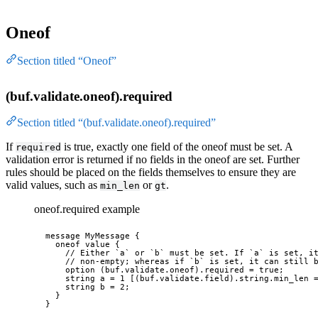
Oneof
Section titled “Oneof”
(buf.validate.oneof).required
Section titled “(buf.validate.oneof).required”
If
is true, exactly one field of the oneof must be set. A
required
validation error is returned if no fields in the oneof are set. Further
rules should be placed on the fields themselves to ensure they are
valid values, such as
or
.
min_len
gt
oneof.required example
message
MyMessage
 {
oneof
 value {
// Either `a` or `b` must be set. If `a` is set, i
// non-empty; whereas if `b` is set, it can still 
option
(buf.validate.oneof).required
=
true
;
string
 a 
=
1
 [
(buf.validate.field)
.string
.min_len
 
string
 b 
=
2
;
}
}