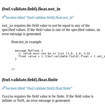
(buf.validate.field).float.not_in
Section titled “(buf.validate.field).float.not_in”
requires the field value to not be equal to any of the
not_in
specified values. If the field value is one of the specified values, an
error message is generated.
float.not_in example
message
MyFloat
 {
// value must not be in list [1.0, 2.0, 3.0]
float
 value 
=
1
 [
(buf.validate.field).float
 = { 
not_
}
(buf.validate.field).float.finite
Section titled “(buf.validate.field).float.finite”
requires the field value to be finite. If the field value is
finite
infinite or NaN, an error message is generated.