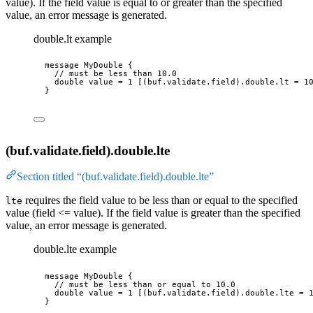
value). If the field value is equal to or greater than the specified
value, an error message is generated.
double.lt example
message
MyDouble
 {
// must be less than 10.0
double
 value 
=
1
 [
(buf.validate.field)
.double
.lt
 = 
1
}
(buf.validate.field).double.lte
Section titled “(buf.validate.field).double.lte”
requires the field value to be less than or equal to the specified
lte
value (field <= value). If the field value is greater than the specified
value, an error message is generated.
double.lte example
message
MyDouble
 {
// must be less than or equal to 10.0
double
 value 
=
1
 [
(buf.validate.field)
.double
.lte
 = 
}