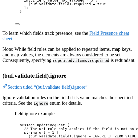
int32
 zero_value_not_allowed 
=
3
 [
(buf.validate.field).required
 = 
true
];
}
To learn which fields track presence, see the
Field Presence cheat
sheet
.
Note: While field rules can be applied to repeated items, map keys,
and map values, the elements are always considered to be set.
Consequently, specifying
is redundant.
repeated.items.required
(buf.validate.field).ignore
Section titled “(buf.validate.field).ignore”
Ignore validation rules on the field if its value matches the specified
criteria. See the
enum for details.
Ignore
field.ignore example
message
UpdateRequest
 {
// The uri rule only applies if the field is not an 
string
 url 
=
1
 [
(buf.validate.field).ignore
 = 
IGNORE_IF_ZERO_VALUE