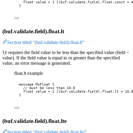
float
 value 
=
1
 [
(buf.validate.field)
.float
.const
 = 
}
(buf.validate.field).float.lt
Section titled “(buf.validate.field).float.lt”
requires the field value to be less than the specified value (field <
lt
value). If the field value is equal to or greater than the specified
value, an error message is generated.
float.lt example
message
MyFloat
 {
// must be less than 10.0
float
 value 
=
1
 [
(buf.validate.field)
.float
.lt
 = 
10.
}
(buf.validate.field).float.lte
Section titled “(buf.validate.field).float.lte”