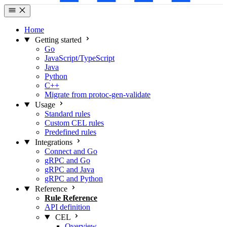
Home
Getting started
Go
JavaScript/TypeScript
Java
Python
C++
Migrate from protoc-gen-validate
Usage
Standard rules
Custom CEL rules
Predefined rules
Integrations
Connect and Go
gRPC and Go
gRPC and Java
gRPC and Python
Reference
Rule Reference
API definition
CEL
Overview