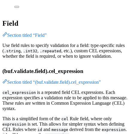
Field
Section titled “Field”
Use field rules to specify validation for a field: type-specific rules
(
,
,
, etc.), custom CEL expressions,
.string
.int32
.repeated
whether the field is required, or when to ignore validation.
(buf.validate.field).cel_expression
Section titled “(buf.validate.field).cel_expression”
is a repeated field CEL expressions. Each
cel_expression
expression specifies a validation rule to be applied to this message.
These rules are written in Common Expression Language (CEL)
syntax.
This is a simplified form of the
Rule field, where only
cel
is set. This allows for simpler syntax when defining
expression
CEL Rules where
and
derived from the
.
id
message
expression